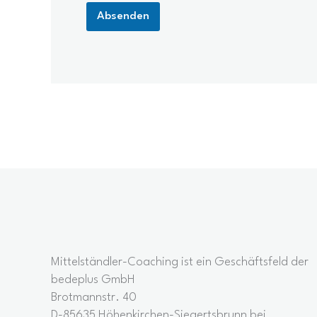
Absenden
A
l
t
e
r
n
a
t
i
v
e
:
Mittelständler-Coaching ist ein Geschäftsfeld der
bedeplus GmbH
Brotmannstr. 40
D-85635 Höhenkirchen-Siegertsbrunn bei