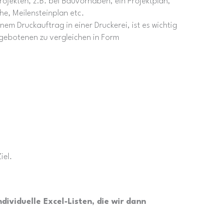
ojekten, z.B. bei Bauvorhaben, ein Projektplan,
che, Meilensteinplan etc.
einem Druckauftrag in einer Druckerei, ist es wichtig
ngebotenen zu vergleichen in Form
iel.
dividuelle Excel-Listen, die wir dann