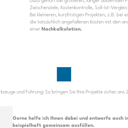
Dazu gehört bei größeren, länger dauernden Pr
Zwischenziele, Kostenkontrolle, Soll-Ist-Verglei
Bei kleineren, kurzfristigen Projekten, z.B. bei 
die tatsächlich angefallenen Kosten mit den a
einer
Nachkalkulation.
kzeuge und Führung: So bringen Sie Ihre Projekte sicher ans Z
Gerne helfe ich Ihnen dabei und entwerfe auch in
beispielhaft gemeinsam ausfüllen.