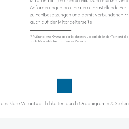
Mitarbeiter *) einstellen will. Dann merken viel
Anforderungen an eine neu einzustellende Pers
zu Fehlbesetzungen und damit verbundenen Fru
auch auf der Mitarbeiterseite.
*)
Fußnote: Aus Gründen der leichteren Lesbarkeit ist der Text auf di
auch für weibliche und diverse Personen.
stem: Klare Verantwortlichkeiten durch Organigramm & Stell